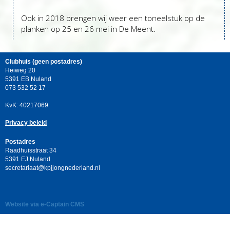
Ook in 2018 brengen wij weer een toneelstuk op de
planken op 25 en 26 mei in De Meent.
Clubhuis (geen postadres)
Heiweg 20
5391 EB Nuland
073 532 52 17
KvK: 40217069
Privacy beleid
Postadres
Raadhuisstraat 34
5391 EJ Nuland
taairaterces
@kpjjongnederland.nl
Website via e-Captain CMS